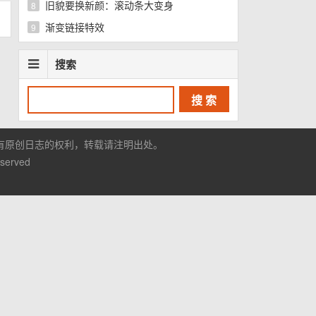
旧貌要换新颜：滚动条大变身
8
渐变链接特效
9
搜索
有原创日志的权利，转载请注明出处。
eserved