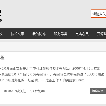
发
技术文章
我的随笔
服务器类
点击心灵
开源
教程
nux5.0桌面正式版是北京中科红旗软件技术有限公司2006年4月8日推出
x桌面版5.0（产品代号为Apatite），Apatite全球率先通过了LSB3.0测试
inux标准基础的一切品质。一,准备工作:1,购买红旗Linux...
(8287)次关注
评论(0)
阅读全文