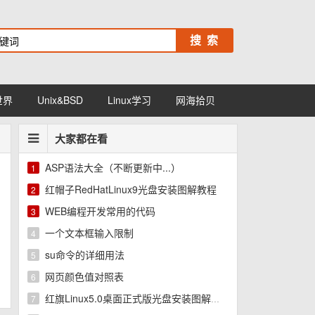
世界
Unix&BSD
Linux学习
网海拾贝
大家都在看
ASP语法大全（不断更新中...）
1
红帽子RedHatLinux9光盘安装图解教程
2
WEB编程开发常用的代码
3
一个文本框输入限制
4
su命令的详细用法
5
网页颜色值对照表
6
红旗Linux5.0桌面正式版光盘安装图解教程
7