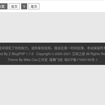
/1页
首页
1
尾页
意间侵犯了你的权力，请你来信告知，我会在第一时间处理，本站保留所
ed By
Z-BlogPHP 1.7.5
Copyright © 2005-2021
艾研之家
All Rights R
Theme By
Mike.Cao工作室
碟舞飞扬
皖ICP备17000190号-1