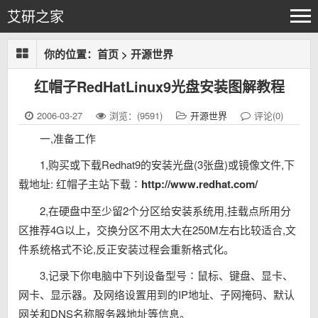
艾研之家
你的位置：
首页
>
开源世界
红帽子RedHatLinux9光盘安装图解教程
2006-03-27
浏览：(9591)
开源世界
评论(0)
一,准备工作
1,购买或下载Redhat9的安装光盘(3张盘)或镜像文件,下
载地址: 红帽子主站下载∶
http://www.redhat.com/
2,在硬盘中至少留2个分区给安装系统用,挂载点所用分
区推荐4G以上，交换分区不用太大在250M左右比较适合,文
件系统格式不论,反正安装过程会重新格式化。
3,记录下你电脑中下列设备型号∶鼠标、键盘、显卡、
网卡、显示器。及网络设置用到的IP地址、子网掩码、默认
网关和DNS名称服务器地址等信息。