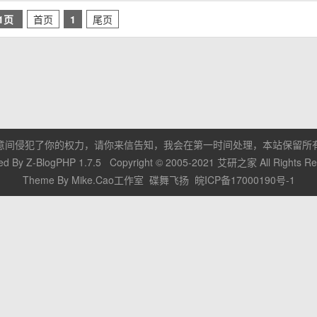
/1页
首页
1
尾页
意间侵犯了你的权力，请你来信告知，我会在第一时间处理，本站保留所
ed By
Z-BlogPHP 1.7.5
Copyright © 2005-2021
艾研之家
All Rights R
Theme By
Mike.Cao工作室
碟舞飞扬
皖ICP备17000190号-1