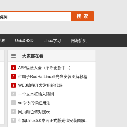
世界
Unix&BSD
Linux学习
网海拾贝
大家都在看
ASP语法大全（不断更新中...）
1
红帽子RedHatLinux9光盘安装图解教程
2
WEB编程开发常用的代码
3
一个文本框输入限制
4
su命令的详细用法
5
网页颜色值对照表
6
红旗Linux5.0桌面正式版光盘安装图解教程
7