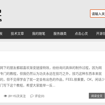
发
技术文章
我的随笔
服务器类
点击心灵
开源
网下的朋友都超喜欢渐变链接特效，纷纷询问具体的制作过程，因为网
专门的教程，但我仍然认为功夫永远在技巧之外，技巧这种东西本来就
的，但不见得学会了就一定会有出色的作品，FEEL很重要。OK，闲话少
门写下这个教程，希望大家能举一反...
(8115)次关注
评论(0)
阅读全文