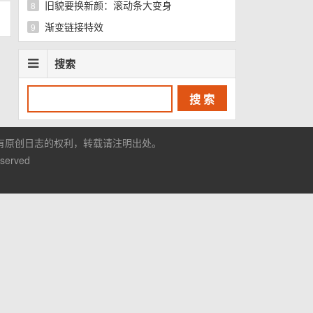
旧貌要换新颜：滚动条大变身
8
渐变链接特效
9
搜索
有原创日志的权利，转载请注明出处。
eserved